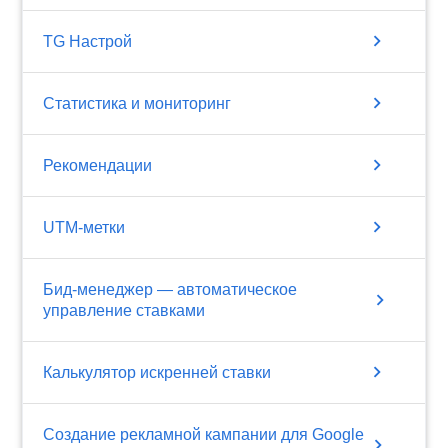
chevron_right
TG Настрой
chevron_right
Статистика и мониторинг
chevron_right
Рекомендации
chevron_right
UTM-метки
Бид-менеджер — автоматическое
chevron_right
управление ставками
chevron_right
Калькулятор искренней ставки
Создание рекламной кампании для Google
chevron_right