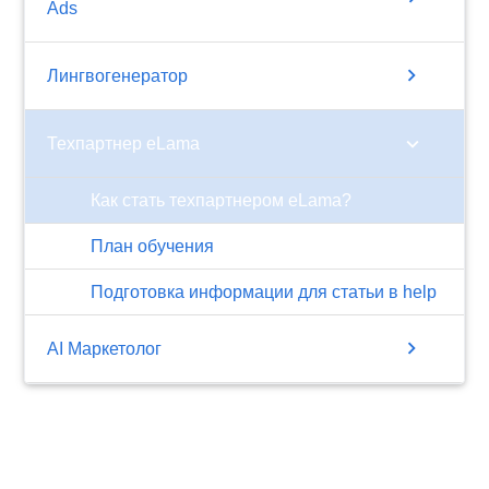
Ads
chevron_right
Лингвогенератор
chevron_right
Техпартнер eLama
Как стать техпартнером eLama?
План обучения
Подготовка информации для статьи в help
chevron_right
AI Маркетолог