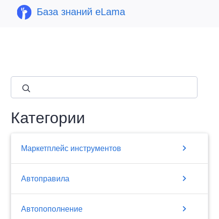
База знаний eLama
close
Категории
chevron_right
Маркетплейс инструментов
chevron_right
Автоправила
chevron_right
Автопополнение